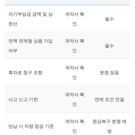
자기부담금 금액 및 상
계약서 확
필수
한선
인
면책 면제형 상품 가입
계약서 확
필수
여부
인
계약서 확
휴차료 청구 조항
분쟁 잦음
인
계약서 확
사고 신고 기한
면제 조건 연결
인
계약서 확
원상복구 분쟁 예
반납 시 차량 점검 기준
인
방