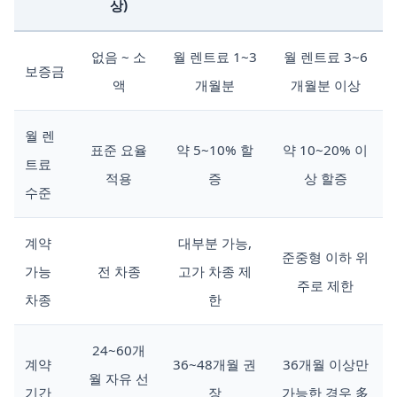
상)
없음 ~ 소
월 렌트료 1~3
월 렌트료 3~6
보증금
액
개월분
개월분 이상
월 렌
표준 요율
약 5~10% 할
약 10~20% 이
트료
적용
증
상 할증
수준
계약
대부분 가능,
준중형 이하 위
가능
전 차종
고가 차종 제
주로 제한
차종
한
24~60개
계약
36~48개월 권
36개월 이상만
월 자유 선
기간
장
가능한 경우 多