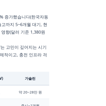
18% 증가했습니다(한국자동
출고까지 5~6개월 대기, 현
향(달러 기준 1,380원
"는 고민이 깊어지는 시기
제적이고, 충전 인프라 걱
V)
가솔린
원
약 20~28만 원
즉시~2개월