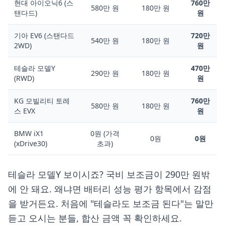
현대 아이오닉6 (스
760만
580만 원
180만 원
탠다드)
원
기아 EV6 (스탠다드
720만
540만 원
180만 원
2WD)
원
테슬라 모델Y
470만
290만 원
180만 원
(RWD)
원
KG 모빌리티 토레
760만
580만 원
180만 원
스 EVX
원
BMW iX1
0원 (가격
0원
0원
(xDrive30)
초과)
테슬라 모델Y 보이시죠? 국비 보조금이 290만 원밖
에 안 돼요. 왜냐면 배터리 성능 평가 항목에서 감점
을 받거든요. 처음에 "테슬라도 보조금 된다"는 말만
듣고 오시는 분들, 합산 금액 꼭 확인하세요.