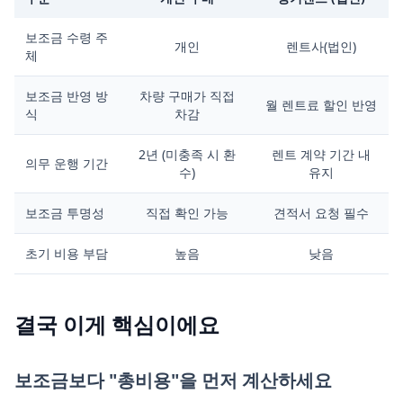
보조금 수령 주
개인
렌트사(법인)
체
보조금 반영 방
차량 구매가 직접
월 렌트료 할인 반영
식
차감
2년 (미충족 시 환
렌트 계약 기간 내
의무 운행 기간
수)
유지
보조금 투명성
직접 확인 가능
견적서 요청 필수
초기 비용 부담
높음
낮음
결국 이게 핵심이에요
보조금보다 "총비용"을 먼저 계산하세요